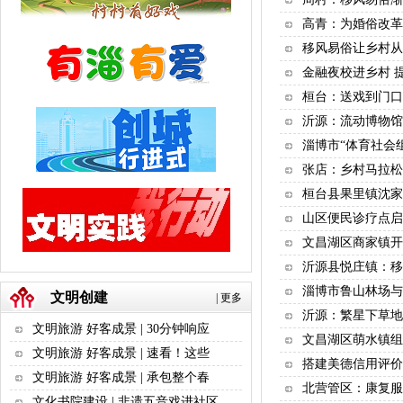
高青：为婚俗改革
移风易俗让乡村从“
金融夜校进乡村 
桓台：送戏到门口
沂源：流动博物馆
淄博市“体育社会
张店：乡村马拉松
桓台县果里镇沈家
山区便民诊疗点启
文昌湖区商家镇开
沂源县悦庄镇：移
淄博市鲁山林场与
文明创建
|
更多
沂源：繁星下草地
文明旅游 好客成景 | 30分钟响应
文昌湖区萌水镇组
文明旅游 好客成景 | 速看！这些
搭建美德信用评价
文明旅游 好客成景 | 承包整个春
北营管区：康复服
文化书院建设 | 非遗五音戏进社区