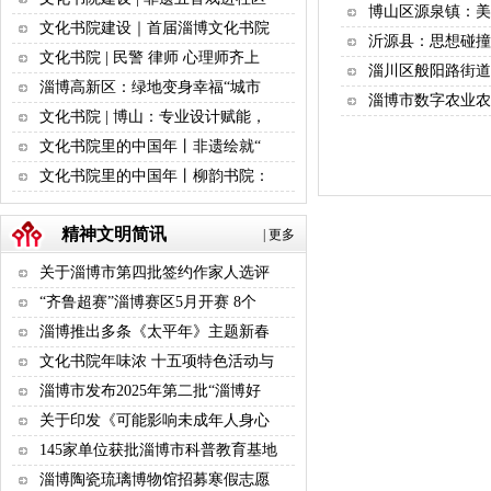
博山区源泉镇：美
文化书院建设｜首届淄博文化书院
沂源县：思想碰撞
文化书院 | 民警 律师 心理师齐上
淄川区般阳路街道
淄博高新区：绿地变身幸福“城市
淄博市数字农业农
文化书院 | 博山：专业设计赋能，
文化书院里的中国年丨非遗绘就“
文化书院里的中国年丨柳韵书院：
精神文明简讯
|
更多
关于淄博市第四批签约作家人选评
“齐鲁超赛”淄博赛区5月开赛 8个
淄博推出多条《太平年》主题新春
文化书院年味浓 十五项特色活动与
淄博市发布2025年第二批“淄博好
关于印发《可能影响未成年人身心
145家单位获批淄博市科普教育基地
淄博陶瓷琉璃博物馆招募寒假志愿