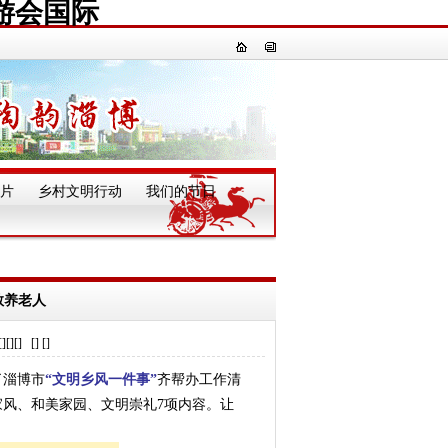
游会国际
片
乡村文明行动
我们的节日
一
敬养老人
] [] []
了淄博市
“文明乡风一件事”
齐帮办工作清
风、和美家园、文明崇礼7项内容。让