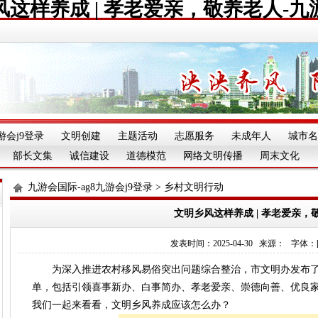
风这样养成 | 孝老爱亲，敬养老人-九
游会j9登录
文明创建
主题活动
志愿服务
未成年人
城市名
部长文集
诚信建设
道德模范
网络文明传播
周末文化
九游会国际-ag8九游会j9登录
>
乡村文明行动
文明乡风这样养成 | 孝老爱亲，
发表时间：2025-04-30 来源： 字体：[][][
为深入推进农村移风易俗突出问题综合整治，市文明办发布
单，包括引领喜事新办、白事简办、孝老爱亲、崇德向善、优良家
我们一起来看看，文明乡风养成应该怎么办？