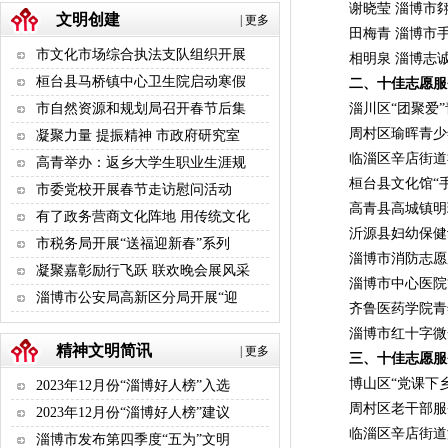
谢晓莹 淄博市翗
文明创建
|
更多
田梅青 淄博市手
市文化市场综合执法支队组织开展
相明泉 淄博志诚
桓台县马桥镇中心卫生院启动寒假
二、十佳志愿服
市自然资源和规划局召开春节后集
淄川区“团聚爱”
周村区瑜晖青少年
凝聚力量 提振精神 市政府研究室
临淄区辛店街道社
高青举办：返乡大学生职业生涯规
桓台县文化馆“手
市委党校开展春节走访慰问活动
高青县高城镇明理
有了政务营商文化阵地 用传统文化
沂源县妇幼保健计划
市税务局开展“送福迎新春”系列
淄博市消防志愿
凝聚嘉彰励行飞跃 联欢晚会展风采
淄博市中心医院“
淄博市公安局高新区分局开展“迎
齐鲁医药学院青
淄博市红十字微梦
精神文明简讯
|
更多
三、十佳志愿服
博山区“党课下乡
2023年12月份“淄博好人榜”入选
周村区老干部服务中
2023年12月份“淄博好人榜”建议
临淄区辛店街道溡
淄博市发布第四季度“五为”文明