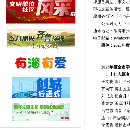
愿服务典型，市文明
型推选宣传活动。经
愿服务“五个十佳”
公示时间为2024
通讯地址：淄博市张店
电子邮箱：
swmbzyfw
附件：2023
2023年度全市学
一、十佳志愿者
王文晓 淄川区公
齐向荣 博山区卫
刘书忠 桓台县志愿
崔龙龙 沂源县社
吕艳霞 高新区家
孟 丽 市委编办“编
李雪梅 淄博市特殊