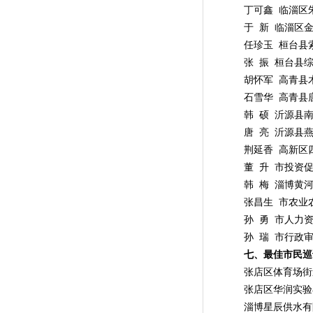
丁可鑫 临淄区朱
于 新 临淄区金
任珍玉 桓台县索
张 振 桓台县综
胡怀军 高青县木
石雪华 高青县唐
韩 硕 沂源县南
唐 亮 沂源县燕
荆延香 高新区四
董 升 市投资促
韩 梅 淄博黄河
张昌生 市农业农
孙 勇 市人力资
孙 瑞 市行政审
七、最佳市民巡
张店区体育场街
张店区华润实验
淄博星辰供水有