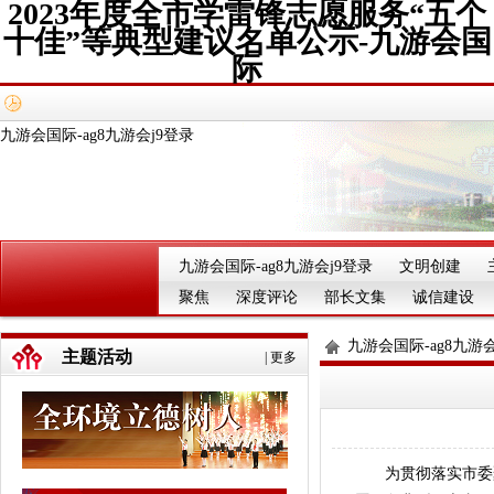
2023年度全市学雷锋志愿服务“五个
十佳”等典型建议名单公示-九游会国
际
九游会国际-ag8九游会j9登录
九游会国际-ag8九游会j9登录
文明创建
聚焦
深度评论
部长文集
诚信建设
九游会国际-ag8九游会
主题活动
|
更多
为贯彻落实市委聚