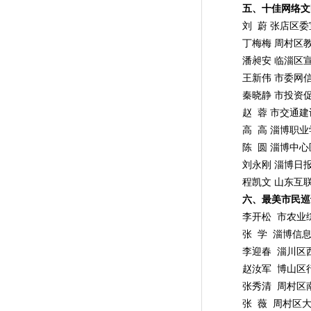
五、十佳网络文
刘 蔚 张店区委
丁梅梅 周村区教
潘昶安 临淄区宣
王新伟 市委网信
秦晓静 市投资促
赵 蓉 市交通建
高 高 淄博职业
陈 圆 淄博中心
刘永刚 淄博日报
程凯文 山东互联
六、最美市民巡
李开松 市农业综
张 学 淄博信息
李迎春 淄川区西
赵汝军 博山区行
张秀清 周村区南
张 薇 周村区大