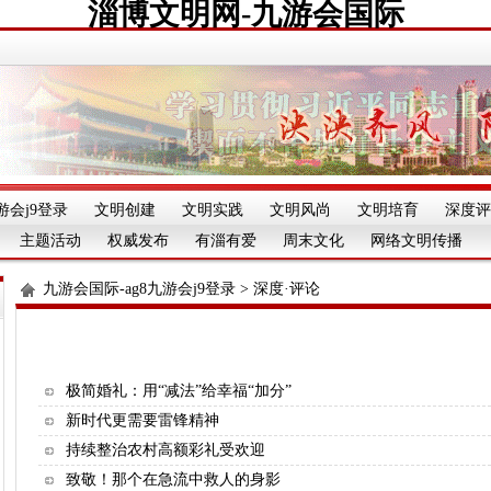
淄博文明网-九游会国际
游会j9登录
文明创建
文明实践
文明风尚
文明培育
深度评
主题活动
权威发布
有淄有爱
周末文化
网络文明传播
九游会国际-ag8九游会j9登录
>
深度·评论
极简婚礼：用“减法”给幸福“加分”
新时代更需要雷锋精神
持续整治农村高额彩礼受欢迎
致敬！那个在急流中救人的身影