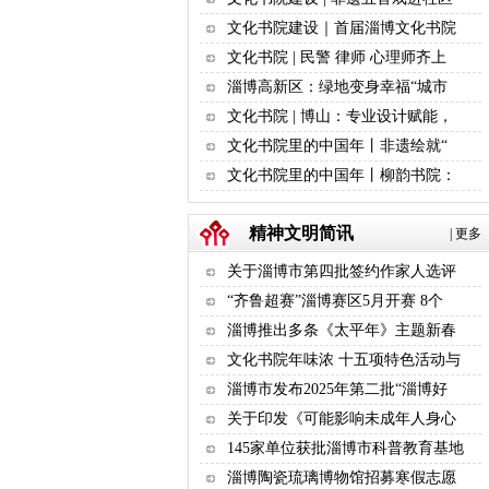
文化书院建设｜首届淄博文化书院
文化书院 | 民警 律师 心理师齐上
淄博高新区：绿地变身幸福“城市
文化书院 | 博山：专业设计赋能，
文化书院里的中国年丨非遗绘就“
文化书院里的中国年丨柳韵书院：
精神文明简讯
|
更多
关于淄博市第四批签约作家人选评
“齐鲁超赛”淄博赛区5月开赛 8个
淄博推出多条《太平年》主题新春
文化书院年味浓 十五项特色活动与
淄博市发布2025年第二批“淄博好
关于印发《可能影响未成年人身心
145家单位获批淄博市科普教育基地
淄博陶瓷琉璃博物馆招募寒假志愿