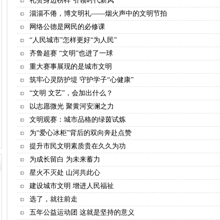
礼赞身边榜样 引领时代新风
淄淄不倦，博文明礼——烟火声中的文明节拍
网络公德是网民的必修课
“人民城市”怎样更好“为人民”
齐鲁超赛 “文明”也进了一球
重大赛事展现的是城市文明
筑牢心灵防护堤 守护学子“心健康”
“文明 文艺”，会加出什么？
以志愿微光 聚黄河安澜之力
文明观赛：城市品格的绿茵试炼
为“爱心冰柜”背后的双向奔赴点赞
提升市民文明素质贵在久久为功
为成长留白 为未来蓄力
星火不灭处 山河共此心
建设城市文明 增进人民福祉
选了，就往前走
五年公益运动团 这就是坚持的意义