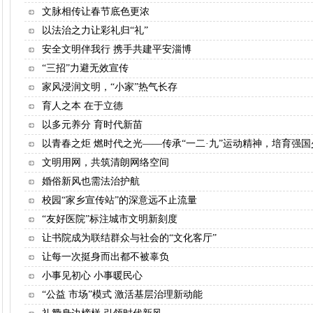
文脉相传让春节底色更浓
以法治之力让彩礼归“礼”
安全文明伴我行 携手共建平安淄博
“三招”力避无效宣传
家风浸润文明，“小家”热气长存
育人之本 在于立德
以多元养分 育时代新苗
以青春之炬 燃时代之光——传承“一二·九”运动精神，培育强国
文明用网，共筑清朗网络空间
婚俗新风也需法治护航
校园“家乡宣传站”的深意远不止流量
“友好医院”标注城市文明新刻度
让书院成为联结群众与社会的“文化客厅”
让每一次挺身而出都不被辜负
小事见初心 小事暖民心
“公益 市场”模式 激活基层治理新动能