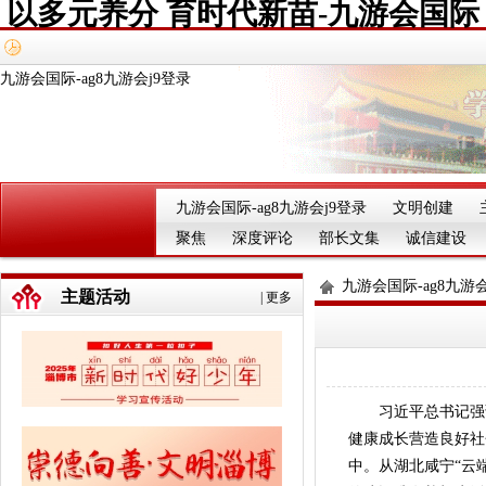
以多元养分 育时代新苗-九游会国际
九游会国际-ag8九游会j9登录
九游会国际-ag8九游会j9登录
文明创建
聚焦
深度评论
部长文集
诚信建设
九游会国际-ag8九游会
主题活动
|
更多
习近平总书记强调
健康成长营造良好社
中。从湖北咸宁“云