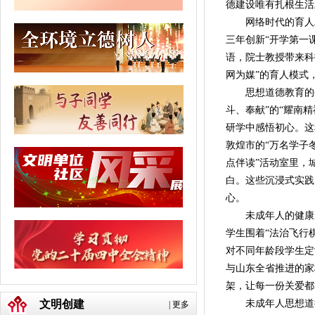
德建设唯有扎根生活
网络时代的育人工
三年创新“开学第一
语，院士教授带来科
网为媒”的育人模式
思想道德教育的生
斗、奉献”的“耀南
研学中感悟初心。这
敦煌市的“万名学子
点伴读”活动室里，
白。这些沉浸式实践
心。
未成年人的健康成
学生围着“法治飞行
对不同年龄段学生定
与山东全省推进的家
架，让每一份关爱都
文明创建
未成年人思想道德
|
更多