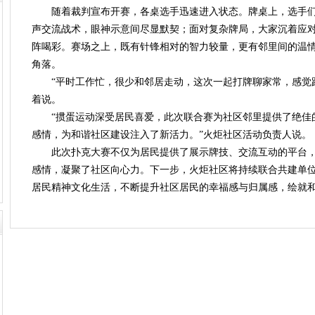
随着裁判宣布开赛，各桌选手迅速进入状态。牌桌上，选手们
声交流战术，眼神示意间尽显默契；面对复杂牌局，大家沉着应
阵喝彩。赛场之上，既有针锋相对的智力较量，更有邻里间的温
角落。
“平时工作忙，很少和邻居走动，这次一起打牌聊家常，感觉距
着说。
“掼蛋运动深受居民喜爱，此次联合赛为社区邻里提供了绝佳
感情，为和谐社区建设注入了新活力。”火炬社区活动负责人说。
此次扑克大赛不仅为居民提供了展示牌技、交流互动的平台
感情，凝聚了社区向心力。下一步，火炬社区将持续联合共建单
居民精神文化生活，不断提升社区居民的幸福感与归属感，绘就