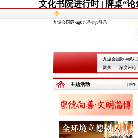
文化书院进行时 | 牌桌
九游会国际-ag8九游会j9登录
九游会国际-ag8九
聚焦
深度评论
主题活动
|
更多