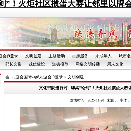
“论剑”！火炬社区掼蛋大赛让邻里以牌
游会j9登录
文明创建
主题活动
志愿服务
未成年人
城市名
部长文集
诚信建设
道德模范
网络文明传播
周末文化
九游会国际-ag8九游会j9登录
>
文明创建
文化书院进行时 | 牌桌“论剑”！火炬社区掼蛋大
发表时间：2025-11-28 来源： 字体：[][][