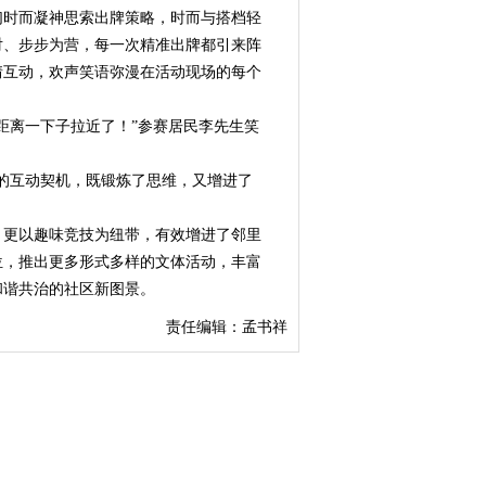
时而凝神思索出牌策略，时而与搭档轻
对、步步为营，每一次精准出牌都引来阵
情互动，欢声笑语弥漫在活动现场的每个
离一下子拉近了！”参赛居民李先生笑
的互动契机，既锻炼了思维，又增进了
，更以趣味竞技为纽带，有效增进了邻里
位，推出更多形式多样的文体活动，丰富
和谐共治的社区新图景。
责任编辑：孟书祥