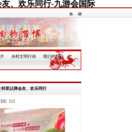
会友、欢乐同行-九游会国际
片
乡村文明行动
我们的节日
一
赛让邻里以牌会友、欢乐同行
] [] []