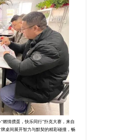
燃情掼蛋，快乐同行”扑克大赛，来自
寸牌桌间展开智力与默契的精彩碰撞，畅