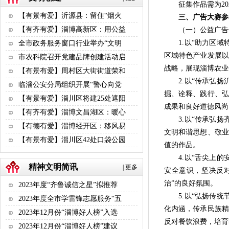
征集作品需为202
【有景有爱】沂源县：留住“烟火
三、广告大赛参
【有齐有爱】淄博高新区：用公益
（一）公益广告
1.以“助力区域特
全市政务服务窗口行业举办“文明
区域特色产业发展以
市农科院召开党建品牌创建活动启
战略，展现淄博农业
【有景有爱】周村区大街街道荣和
2.以“传承弘扬沂
临淄公安分局组织开展“警心向党
掘、诠释、践行、弘
【有景有爱】淄川区将建25处遮阳
成果和良好道德风尚
【有齐有爱】淄博文昌湖区：暖心
3.以“传承弘扬齐
【有德有爱】淄博经开区：移风易
文明和谐思想、敬业
【有景有爱】淄川区42处口袋公园
值的作品。
4.以“舌尖上的安
精神文明简讯
|
更多
安全意识，坚决反
治”的良好氛围。
2023年度“齐鲁诚信之星”拟推荐
5.以“弘扬传统节
2023年度全市学雷锋志愿服务“五
化内涵，传承民族精
2023年12月份“淄博好人榜”入选
反对餐饮浪费，培育
2023年12月份“淄博好人榜”建议