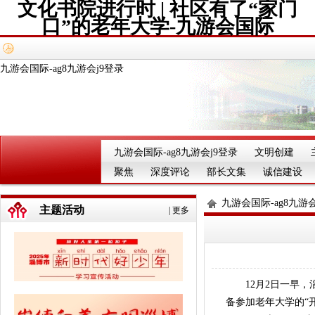
文化书院进行时 | 社区有了“家门
口”的老年大学-九游会国际
九游会国际-ag8九游会j9登录
九游会国际-ag8九游会j9登录
文明创建
聚焦
深度评论
部长文集
诚信建设
九游会国际-ag8九游会
主题活动
|
更多
12月2日一早，
备参加老年大学的“