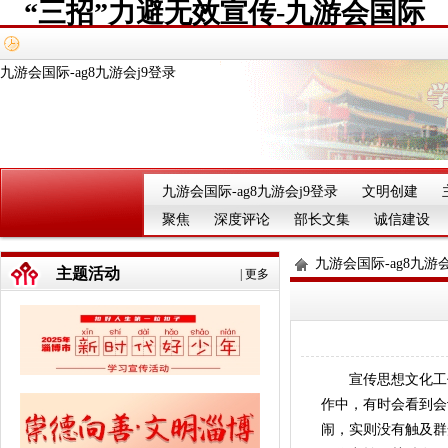
“三招”力避无效宣传-九游会国际
九游会国际-ag8九游会j9登录
九游会国际-ag8九游会j9登录
文明创建
聚焦
深度评论
部长文集
诚信建设
九游会国际-ag8九游会
主题活动
|
更多
宣传思想文化工
作中，有时会看到会
闹，实则没有触及群