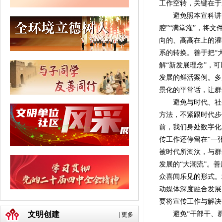
工作空转，关键在于
避免照本宣科讲大
腔”“满堂灌”，将
向的、高高在上的灌
系的转换。善于把“
解“新发展理念”，
发展的鲜活案例。多
景化的平常话，让群
避免与时代、社会
方法，不紧跟时代步
前，我们身处数字化
传工作还停留在“一
被时代所淘汰，与群
发展的“大潮流”。
众喜闻乐见的形式。
动媒体深度融合发展
要将宣传工作与解决
文明创建
避免“干部干、群众
|
更多