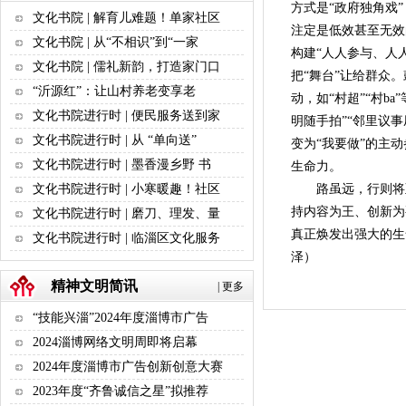
方式是“政府独角戏
文化书院 | 解育儿难题！单家社区
注定是低效甚至无效
文化书院 | 从“不相识”到“一家
构建“人人参与、人
文化书院 | 儒礼新韵，打造家门口
把“舞台”让给群众
“沂源红”：让山村养老变享老
动，如“村超”“村
文化书院进行时 | 便民服务送到家
明随手拍”“邻里议
文化书院进行时 | 从 “单向送”
变为“我要做”的主
文化书院进行时 | 墨香漫乡野 书
生命力。
文化书院进行时 | 小寒暖趣！社区
路虽远，行则将至
持内容为王、创新为
文化书院进行时 | 磨刀、理发、量
真正焕发出强大的生
文化书院进行时 | 临淄区文化服务
泽）
精神文明简讯
|
更多
“技能兴淄”2024年度淄博市广告
2024淄博网络文明周即将启幕
2024年度淄博市广告创新创意大赛
2023年度“齐鲁诚信之星”拟推荐