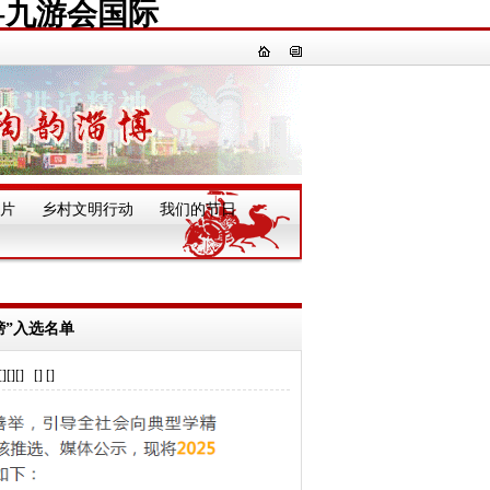
-九游会国际
片
乡村文明行动
我们的节日
一
榜”入选名单
] [] []