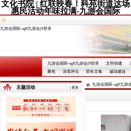
文化书院 | 红联映春！科苑街道这场
惠民活动年味拉满-九游会国际
九游会国际-ag8九游会j9登录
九游会国际-ag8九游会j9登录
文明创建
聚焦
深度评论
部长文集
诚信建设
九游会国际-ag8九游会
主题活动
|
更多