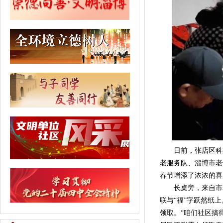
日前，张店区科苑
老服务队、淄博市老
春节增添了浓浓的喜
长桌旁，来自市老
联与“福”字跃然纸
领取。“咱们社区搞