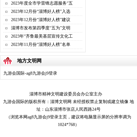
2023年度全市学雷锋志愿服务“五
2023年12月份“淄博好人榜”入选
2023年12月份“淄博好人榜”建议
淄博市发布第四季度“五为”文明
2023年“齐鲁最美基层宣传文化工
2023年11月份“淄博好人榜”名单
地方文明网
九游会国际-ag8九游会j9登录
淄博市精神文明建设委员会办公室主办
九游会国际的版权所有：淄博文明网 未经授权禁止复制或建立镜像 地
址：山东淄博市张店人民西路24号
（浏览本网ag8九游会j9登录主页，建议将电脑显示屏的分辨率调为
1024*768）