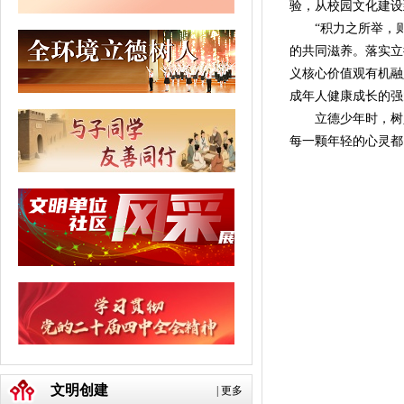
验，从校园文化建设
“积力之所举，则
的共同滋养。落实立
义核心价值观有机融
成年人健康成长的强
立德少年时，树
每一颗年轻的心灵都
文明创建
|
更多