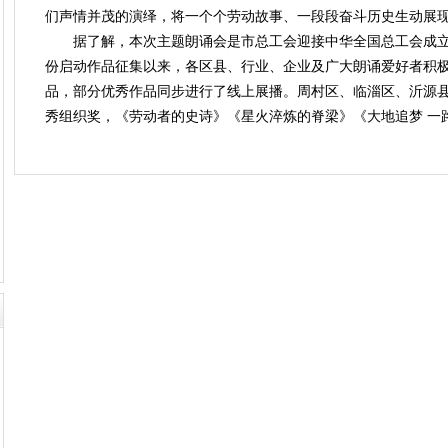
们声情并茂的演绎，将一个个劳动故事、一段段奋斗历史生动展
据了解，本次主题朗诵会是市总工会迎接中华全国总工会成立1
份启动作品征集以来，各区县、行业、企业及广大朗诵爱好者积极
品，部分优秀作品同步进行了线上展播。周村区、临淄区、沂源县
秀组织奖，《劳动者的史诗》《星火淬炼的脊梁》《大地追梦 一