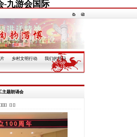
会-九游会国际
片
乡村文明行动
我们的节日
一
工主题朗诵会
] [] []