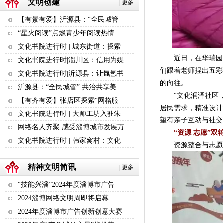
文明创建
|
更多
【有景有爱】沂源县：“全民城管
“星火阅读”点燃青少年阅读热情
文化书院进行时 | 城东街道：探索
近日，在华瑞园社
文化书院进行时|淄川区：信用为媒
们跟着老师捏出五彩
文化书院进行时|沂源县：让氤氲书
的向往。
沂源县：“全民城管” 共治共享美
“文化润泽社区，
【有齐有爱】张店区探索“网格服
居民需求，精准设计
文化书院进行时 | 大师工坊入驻朱
望有亲子互动与社交
网络名人齐聚 感受淄博城市发展万
“资源 志愿”
文化书院进行时 | 韩家窝村：文化
资源整合与志愿服
精神文明简讯
|
更多
“技能兴淄”2024年度淄博市广告
2024淄博网络文明周即将启幕
2024年度淄博市广告创新创意大赛