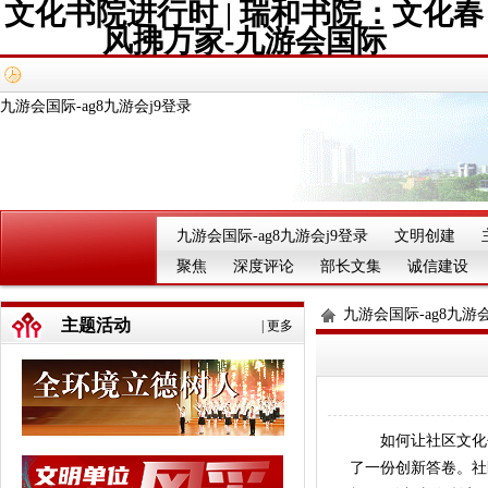
文化书院进行时 | 瑞和书院：文化春
风拂万家-九游会国际
九游会国际-ag8九游会j9登录
九游会国际-ag8九游会j9登录
文明创建
聚焦
深度评论
部长文集
诚信建设
九游会国际-ag8九游会
主题活动
|
更多
如何让社区文化书
了一份创新答卷。社