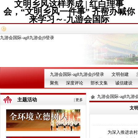
文明乡风这样养成 | 红白理事
会，“文明乡风一件事” 齐帮办喊你
来学习～-九游会国际
九游会国际-ag8九游会j9登录
九游会国际-ag8九游会j9登录
文明创建
聚焦
深度评论
部长文集
诚信建设
九游会国际-ag8九游会
主题活动
|
更多
文明
为深入推进农村移