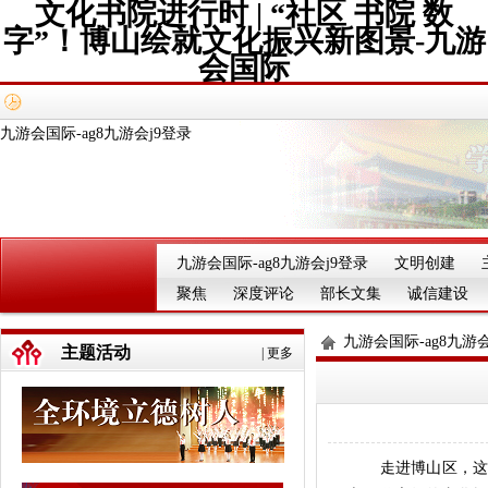
文化书院进行时 | “社区 书院 数
字”！博山绘就文化振兴新图景-九游
会国际
九游会国际-ag8九游会j9登录
九游会国际-ag8九游会j9登录
文明创建
聚焦
深度评论
部长文集
诚信建设
九游会国际-ag8九游会
主题活动
|
更多
走进博山区，这片