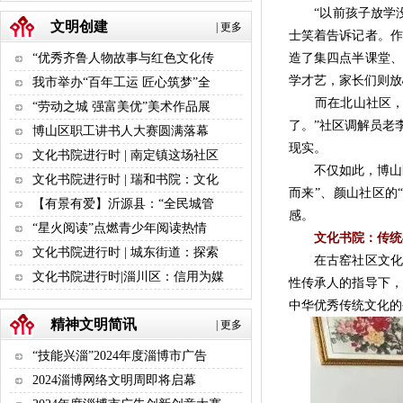
“以前孩子放学没
文明创建
|
更多
士笑着告诉记者。作
造了集四点半课堂、
“优秀齐鲁人物故事与红色文化传
学才艺，家长们则放
我市举办“百年工运 匠心筑梦”全
而在北山社区，“
“劳动之城 强富美优”美术作品展
了。”社区调解员老
博山区职工讲书人大赛圆满落幕
现实。
文化书院进行时 | 南定镇这场社区
不仅如此，博山区还
文化书院进行时 | 瑞和书院：文化
而来”、颜山社区的
【有景有爱】沂源县：“全民城管
感。
“星火阅读”点燃青少年阅读热情
文化书院：传统
文化书院进行时 | 城东街道：探索
在古窑社区文化书
文化书院进行时|淄川区：信用为媒
性传承人的指导下，
中华优秀传统文化的
精神文明简讯
|
更多
“技能兴淄”2024年度淄博市广告
2024淄博网络文明周即将启幕