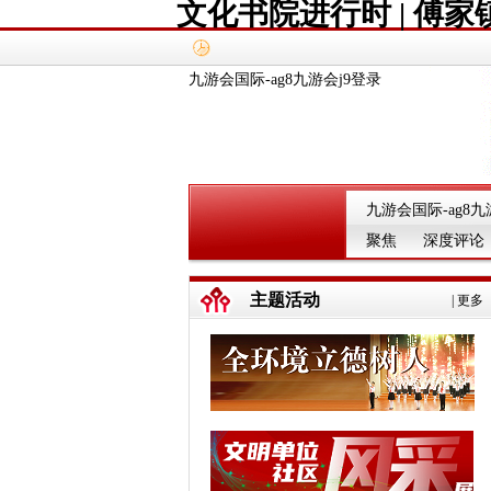
文化书院进行时 | 傅家
九游会国际-ag8九游会j9登录
九游会国际-ag8九
聚焦
深度评论
主题活动
|
更多