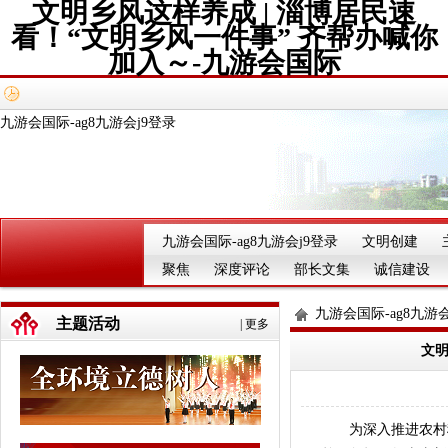
文明乡风这样养成 | 淄博居民速
看！“文明乡风一件事” 齐帮办喊你
加入～-九游会国际
九游会国际-ag8九游会j9登录
九游会国际-ag8九游会j9登录
文明创建
聚焦
深度评论
部长文集
诚信建设
九游会国际-ag8九游会
主题活动
|
更多
文明
为深入推进农村移