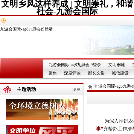
文明乡风这样养成 | 文明崇礼，和谐
社会-九游会国际
九游会国际-ag8九游会j9登录
九游会国际-ag8九游会j9登录
文明创建
聚焦
深度评论
部长文集
诚信建设
九游会国际-ag8九游会
主题活动
|
更多
为深入推进农
事”
齐帮办工作清