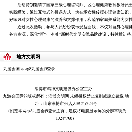
活动特别邀请了国家三级心理咨询师、区心理健康教育教研员王翠
实践经验，通过互动式的授课方式，为在场女性传授心理健康知识
好家风对女性心理健康的滋养和支撑作用，和睦的家庭关系能为女
通过此次活动，参与人员纷纷表示受益匪浅，不仅对自身心理
各方资源，深化“新‘沣’有礼”新时代文明实践品牌建设，持续推进
地方文明网
九游会国际-ag8九游会j9登录
淄博市精神文明建设办公室主办
九游会国际的版权所有：淄博文明网 未经授权禁止复制或建立镜像 地
址：山东淄博市张店人民西路24号
（浏览本网ag8九游会j9登录主页，建议将电脑显示屏的分辨率调为
1024*768）