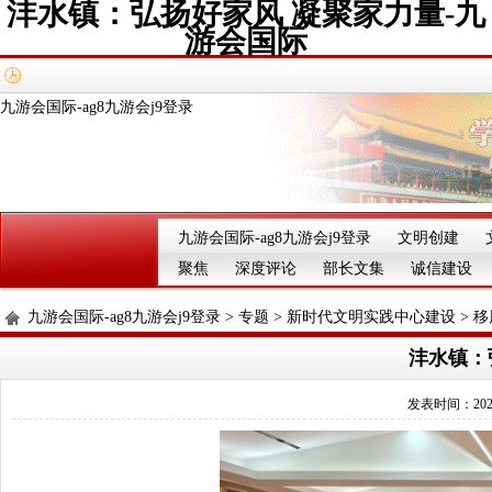
沣水镇：弘扬好家风 凝聚家力量-九
游会国际
九游会国际-ag8九游会j9登录
九游会国际-ag8九游会j9登录
文明创建
聚焦
深度评论
部长文集
诚信建设
九游会国际-ag8九游会j9登录
>
专题
>
新时代文明实践中心建设
>
移
沣水镇：
发表时间：2025-