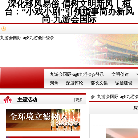
深化移风易俗 倡树文明新风︱桓
台：“小戏小剧”引领婚事简办新风
尚-九游会国际
九游会国际-ag8九游会j9登录
九游会国际-ag8九游会j9登录
文明创建
聚焦
深度评论
部长文集
诚信建设
九游会国际-ag8九游会
主题活动
|
更多
深