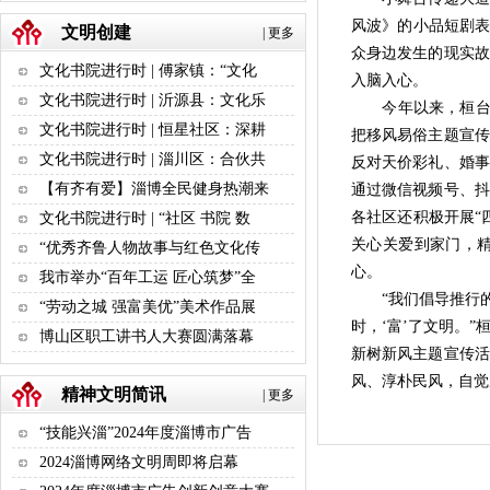
风波》的小品短剧表
文明创建
|
更多
众身边发生的现实故
文化书院进行时 | 傅家镇：“文化
入脑入心。
文化书院进行时 | 沂源县：文化乐
今年以来，桓台县借
文化书院进行时 | 恒星社区：深耕
把移风易俗主题宣传
文化书院进行时 | 淄川区：合伙共
反对天价彩礼、婚事
【有齐有爱】淄博全民健身热潮来
通过微信视频号、抖
各社区还积极开展“
文化书院进行时 | “社区 书院 数
关心关爱到家门，
“优秀齐鲁人物故事与红色文化传
心。
我市举办“百年工运 匠心筑梦”全
“我们倡导推行
“劳动之城 强富美优”美术作品展
时，‘富’了文明。
博山区职工讲书人大赛圆满落幕
新树新风主题宣传活
风、淳朴民风，自
精神文明简讯
|
更多
“技能兴淄”2024年度淄博市广告
2024淄博网络文明周即将启幕