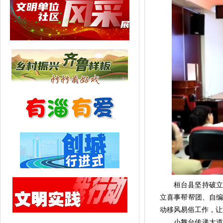
桓台县坚持破立并
立喜事帮帮团、自编
动移风易俗工作，让
小舞台传递大道理