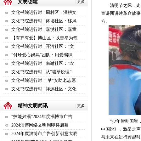
文明创建
|
更多
清明节之际，走进
文化书院进行时 | 周村区：深耕文
宣讲团讲述革命故事
文化书院进行时 | 体坛社区：移风
方。
文化书院进行时 | 嘉悦社区：嘉童
【有齐有爱】博山区：以善举为笔
文化书院进行时 | 开河社区：“文
“付珍爱心妈妈”团队：用爱编织
文化书院进行时 | 南谢社区：“农
文化书院进行时 | 从“墙壁说理”
文化书院进行时 | "苹"安助老志愿
文化书院进行时 | 祥源社区：文化
精神文明简讯
|
更多
“技能兴淄”2024年度淄博市广告
“少年智则国智，
2024淄博网络文明周即将启幕
中国说》，激昂之声
2024年度淄博市广告创新创意大赛
与未来在进行跨越时