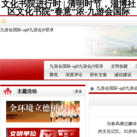
文化书院进行时 | 清明时节，淄博社
区文化书院“春意”浓-九游会国际
九游会国际-ag8九游会j9登录
九游会国际-ag8九游会j9登录
文明创建
聚焦
深度评论
部长文集
诚信建设
九游会国际-ag8九游会
主题活动
|
更多
当春风拂过嫩绿的
的文化记忆。82岁