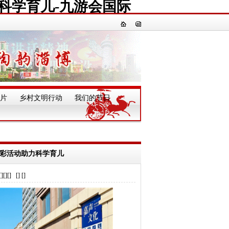
力科学育儿-九游会国际
片
乡村文明行动
我们的节日
一
多彩活动助力科学育儿
] [] []