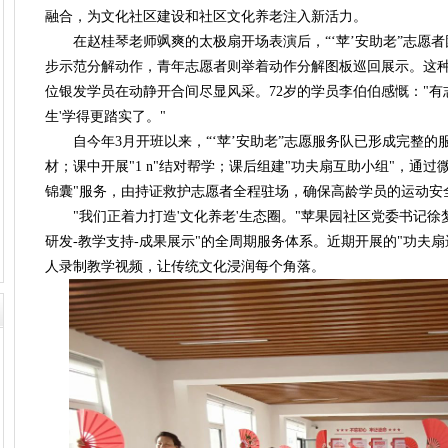
融合，为文化社区建设和社区文化养老注入新活力。
在赵桂琴老师飒爽的太极扇开场表演后，“‘苹’安助老”志愿者
步示范分解动作，青年志愿者则举着动作分解图板巡回展示。这种"
位银发学员在动静开合间尽显风采。72岁的学员李伯伯感慨："有
生'学得更踏实了。"
自今年3月开班以来，“‘苹’安助老”志愿服务队已形成完整的
材；课中开展"1 n"结对帮学；课后组建"功夫扇互助小组"，通
锦囊"服务，由持证救护志愿者全程驻场，确保高龄学员的运动安
"我们正着力打造'文化养老'生态圈。"苹果园社区党委书记徐梦宇
研发-教学支持-成果展示"的全周期服务体系。近期开展的"功夫
人录制教学视频，让传统文化浸润每个角落。