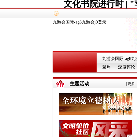
文化书院进行时 |
九游会国际-ag8九游会j9登录
九游会国际-ag8九
聚焦
深度评论
主题活动
|
更多