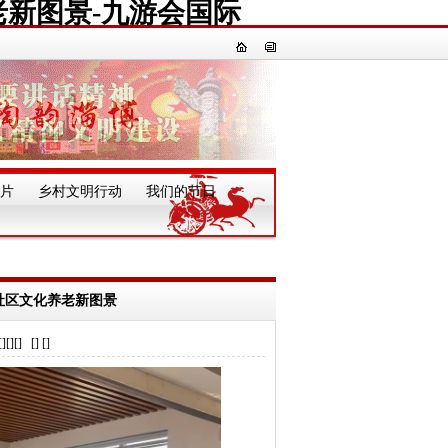
老新图景-九游会国际
片
乡村文明行动
我们的节日
一
就社区文化养老新图景
] [] []