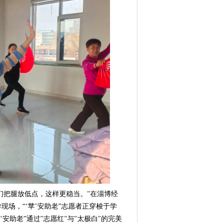
们把腿放低点，这样更稳当。"在淄博经
场，“‘苹’安助老”志愿者正穿梭于学
安助老”通过"志愿红"与"太极白"的完美