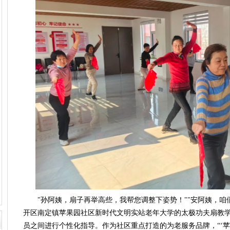
"孙阿姨，扇子再举高些，我帮您调整下姿势！""安阿姨，咱
开区南定镇苹果园社区新时代文明实站老年大学的太极功夫扇教学现
员之间进行个性化指导。作为社区重点打造的为老服务品牌，“‘苹’