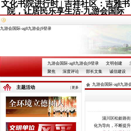
文化书院进行时 | 吉祥社区：吉雅书
院，让居民乐享生活-九游会国际
九游会国际-ag8九游会j9登录
九游会国际-ag8九游会j9登录
文明创建
聚焦
深度评论
部长文集
诚信建设
九游会国际-ag8九游会
主题活动
|
更多
淄川区松龄路街道
化为导向，不断提升