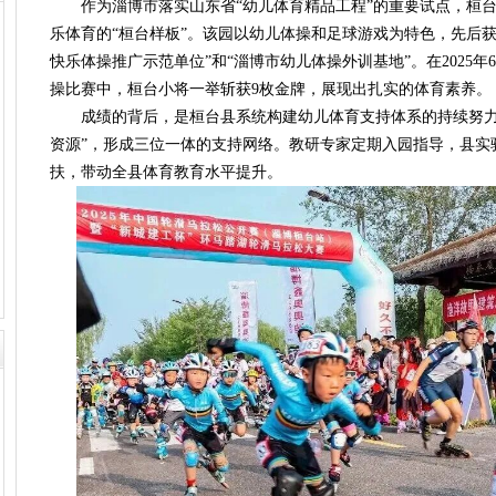
作为淄博市落实山东省“幼儿体育精品工程”的重要试点，桓台
乐体育的“桓台样板”。该园以幼儿体操和足球游戏为特色，先后获
快乐体操推广示范单位”和“淄博市幼儿体操外训基地”。在2025
操比赛中，桓台小将一举斩获9枚金牌，展现出扎实的体育素养。
成绩的背后，是桓台县系统构建幼儿体育支持体系的持续努力。
资源”，形成三位一体的支持网络。教研专家定期入园指导，县实
扶，带动全县体育教育水平提升。