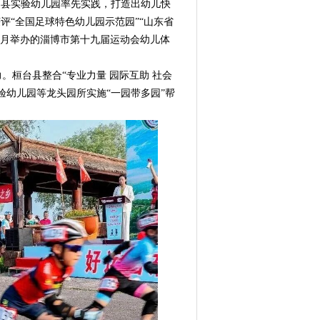
县实验幼儿园率先实践，打造出幼儿快
评“全国足球特色幼儿园示范园”“山东省
年6月举办的淄博市第十九届运动会幼儿体
桓台县整合“专业力量 园际互助 社会
验幼儿园等龙头园所实施“一园带多园”帮