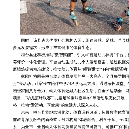
同时，该县遴选优质社会机构入园，组建篮球、足球、乒乓球
多元发展需求，形成了丰富健康的体育生态。
桓台县还积极推动“数智赋能”，引入ai“智慧幼儿体育”平台
养评价一体化管理。平台自动生成幼儿个人运动档案，通过数据
庭锻炼提供精准建议，推动幼儿体育从“经验驱动”转向“数据驱动”
家园社协同是桓台幼儿体育发展的另一大亮点。全县每学期开展“
月”等活动，让家长在陪伴中学习科学运动方法。通过家长课堂、
增强家园共育合力。幼儿体育还融入社区生活，在全民运动会、
项目，“幼儿篮球联赛”“儿童足球趣味嘉年华”等活动常态化开展
格，推动“爱运动、享健康”的生活方式深入人心。
未来，桓台县将继续深化幼儿体育课程改革，拓展数字体育
前教育深度融合的新模式，努力构建“体教融合、科学干预、全域
系，为全市、全省幼儿体育高质量发展提供可复制、可推广的“桓