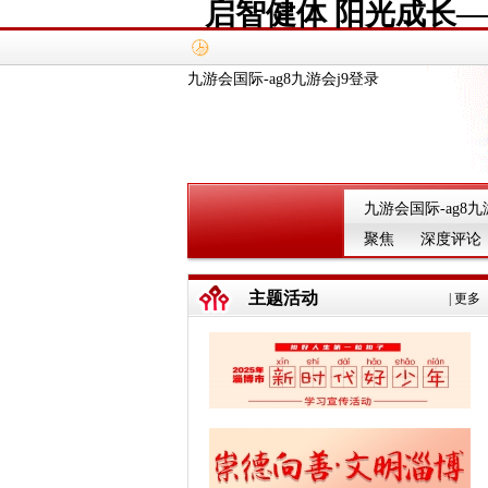
启智健体 阳光成长
九游会国际-ag8九游会j9登录
九游会国际-ag8九
聚焦
深度评论
主题活动
|
更多