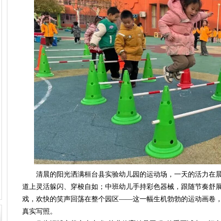
清晨的阳光洒满桓台县实验幼儿园的运动场，一天的活力在晨
道上灵活躲闪、穿梭自如；中班幼儿手持彩色器械，跟随节奏舒
戏，欢快的笑声回荡在整个园区——这一幅生机勃勃的运动画卷
真实写照。