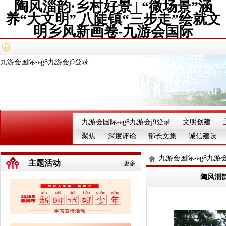
陶风淄韵·乡村好景 | “微场景”涵
养“大文明” 八陡镇“三步走”绘就文
明乡风新画卷-九游会国际
九游会国际-ag8九游会j9登录
九游会国际-ag8九游会j9登录
文明创建
聚焦
深度评论
部长文集
诚信建设
九游会国际-ag8九游会
主题活动
|
更多
陶风淄韵