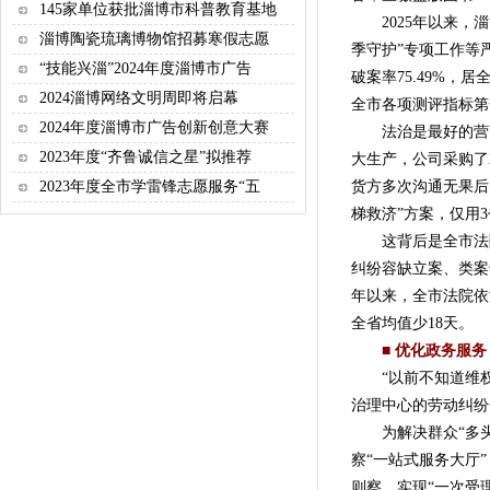
145家单位获批淄博市科普教育基地
2025年以来，淄
淄博陶瓷琉璃博物馆招募寒假志愿
季守护”专项工作等
“技能兴淄”2024年度淄博市广告
破案率75.49%
2024淄博网络文明周即将启幕
全市各项测评指标第
2024年度淄博市广告创新创意大赛
法治是最好的营商
2023年度“齐鲁诚信之星”拟推荐
大生产，公司采购了
货方多次沟通无果后
2023年度全市学雷锋志愿服务“五
梯救济”方案，仅用
这背后是全市法院
纠纷容缺立案、类案
年以来，全市法院依
全省均值少18天。
■ 优化政务服务
“以前不知道维权
治理中心的劳动纠纷
为解决群众“多头
察“一站式服务大厅
则察，实现“一次受