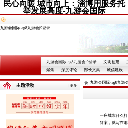
民心向暖 城市向上：淄博用服务托
举发展高度-九游会国际
九游会国际-ag8九游会j9登录
九游会国际-ag8九游会j9登录
文明创建
聚焦
深度评论
部长文集
诚信建设
九游会国际-ag8九游会
主题活动
|
更多
一座城靠什么打
答案，就写在那些