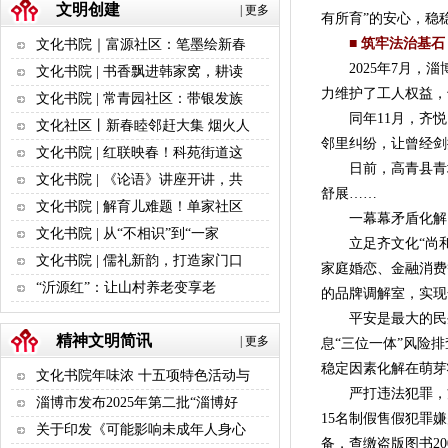
文明创建
|
更多
有所育”的安心，稳
■ 筑牢法治基石
文化书院｜富源社区：笔墨绘新春
2025年7月，淄
文化书院 | 书香飘进韩家窝，耕读
力维护了工人权益，
文化书院 | 常青园社区：带银发族
同年11月，齐悦
文化社区丨新春睦邻赶大集 烟火人
邻里纠纷，让曾经剑
文化书院 | 红联映春！科苑街道这
日前，高青县青城镇
文化书院 | 《论语》讲座开讲，共
舒展……
文化书院 | 解育儿难题！单家社区
一幕幕矛盾化解、
文化书院 | 从“不相识”到“一家
立足齐文化“尚和”
文化书院 | 儒礼新韵，打造家门口
家庭婚恋、金融消费等
“沂源红”：让山村养老变享老
的品牌调解室，实现
平安是最大的民生
精神文明简讯
|
更多
息“三位一体”风险
稳定因素化解在萌芽
文化书院年味浓 十五项特色活动与
严打违法犯罪，方能
淄博市发布2025年第二批“淄博好
15名制假售假犯罪
关于印发《可能影响未成年人身心
备，查缴盗版图书2