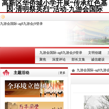
高新区华侨城小学开展“传承红色基
因·清明祭英烈”活动-九游会国际
九游会国际-ag8九游会j9登录
九游会国际-ag8九游会j9登录
文明创建
聚焦
深度评论
部长文集
诚信建设
九游会国际-ag8九游会
主题活动
|
更多