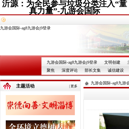
沂源：为全民参与垃圾分类注入“童
真力量”-九游会国际
九游会国际-ag8九游会j9登录
九游会国际-ag8九游会j9登录
文明创建
聚焦
深度评论
部长文集
诚信建设
九游会国际-ag8九游会
主题活动
|
更多