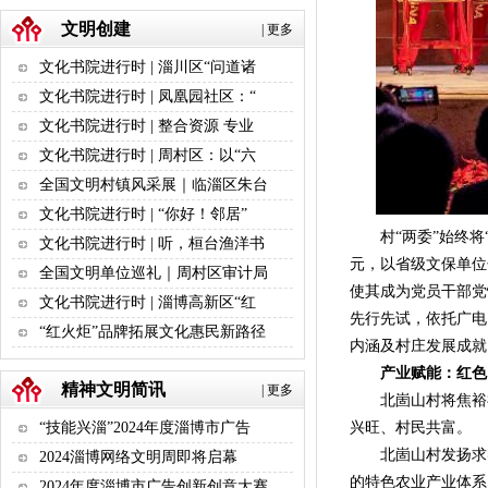
文明创建
|
更多
文化书院进行时 | 淄川区“问道诸
文化书院进行时 | 凤凰园社区：“
文化书院进行时 | 整合资源 专业
文化书院进行时 | 周村区：以“六
全国文明村镇风采展｜临淄区朱台
文化书院进行时 | “你好！邻居”
村“两委”始终将“
文化书院进行时 | 听，桓台渔洋书
元，以省级文保单位
全国文明单位巡礼｜周村区审计局
使其成为党员干部党
文化书院进行时 | 淄博高新区“红
先行先试，依托广电
“红火炬”品牌拓展文化惠民新路径
内涵及村庄发展成就
产业赋能：红色
精神文明简讯
|
更多
北崮山村将焦裕禄精
兴旺、村民共富。
“技能兴淄”2024年度淄博市广告
北崮山村发扬求实
2024淄博网络文明周即将启幕
的特色农业产业体系
2024年度淄博市广告创新创意大赛