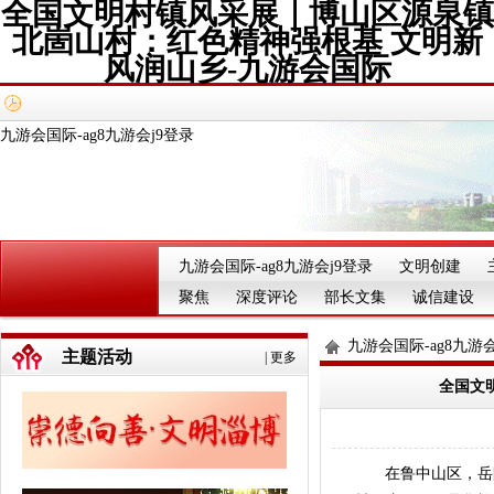
全国文明村镇风采展｜博山区源泉镇
北崮山村：红色精神强根基 文明新
风润山乡-九游会国际
九游会国际-ag8九游会j9登录
九游会国际-ag8九游会j9登录
文明创建
聚焦
深度评论
部长文集
诚信建设
九游会国际-ag8九游会
主题活动
|
更多
全国文
在鲁中山区，岳阳