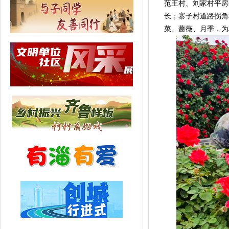
范王村、刘家村平房
长；寨子村道路拐角
菜、蔷薇、月季，为