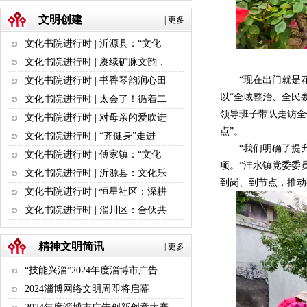
文明创建
|
更多
文化书院进行时 | 沂源县：“文化
文化书院进行时 | 赓续矿脉文韵，
“现在出门就是花
文化书院进行时 | 书香琴韵润心田
以“全域整治、全民
文化书院进行时 | 太会了！循着二
领导班子带队走访全
文化书院进行时 | 对母亲的爱吹进
点”。
文化书院进行时 | “齐健身”走进
“我们明确了提升
文化书院进行时 | 傅家镇：“文化
项。”沣水镇党委委
文化书院进行时 | 沂源县：文化乐
到岗、到节点，推动
文化书院进行时 | 恒星社区：深耕
文化书院进行时 | 淄川区：合伙共
精神文明简讯
|
更多
“技能兴淄”2024年度淄博市广告
2024淄博网络文明周即将启幕