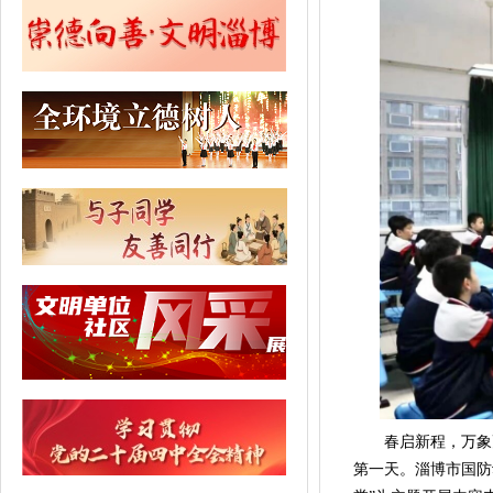
春启新程，万象更新
第一天。淄博市国防