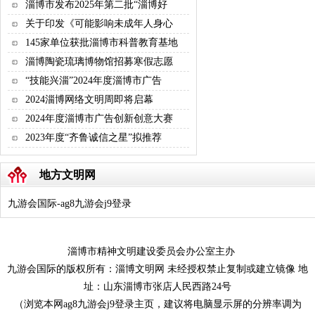
淄博市发布2025年第二批“淄博好
关于印发《可能影响未成年人身心
145家单位获批淄博市科普教育基地
淄博陶瓷琉璃博物馆招募寒假志愿
“技能兴淄”2024年度淄博市广告
2024淄博网络文明周即将启幕
2024年度淄博市广告创新创意大赛
2023年度“齐鲁诚信之星”拟推荐
地方文明网
九游会国际-ag8九游会j9登录
淄博市精神文明建设委员会办公室主办
九游会国际的版权所有：淄博文明网 未经授权禁止复制或建立镜像 地
址：山东淄博市张店人民西路24号
（浏览本网ag8九游会j9登录主页，建议将电脑显示屏的分辨率调为