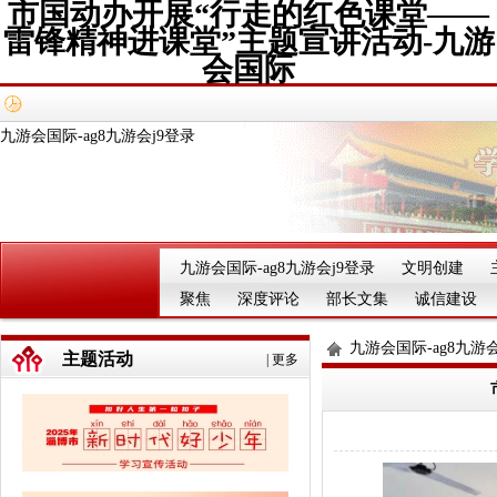
市国动办开展“行走的红色课堂——
雷锋精神进课堂”主题宣讲活动-九游
会国际
九游会国际-ag8九游会j9登录
九游会国际-ag8九游会j9登录
文明创建
聚焦
深度评论
部长文集
诚信建设
九游会国际-ag8九游会
主题活动
|
更多