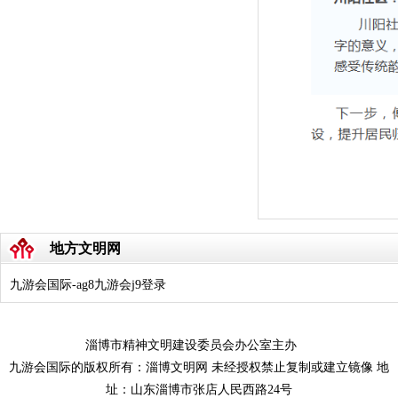
地方文明网
九游会国际-ag8九游会j9登录
淄博市精神文明建设委员会办公室主办
九游会国际的版权所有：淄博文明网 未经授权禁止复制或建立镜像 地
址：山东淄博市张店人民西路24号