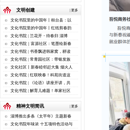
文明创建
|
更多
文化书院里的中国年丨桓台县：以
文化书院里的中国年丨红纸剪春韵
文化书院 | 兰花开・待春归 淄博
文化书院｜富源社区：笔墨绘新春
文化书院 | 书香飘进韩家窝，耕读
文化书院 | 常青园社区：带银发族
文化社区丨新春睦邻赶大集 烟火人
文化书院 | 红联映春！科苑街道这
文化书院 | 《论语》讲座开讲，共
文化书院 | 解育儿难题！单家社区
精神文明简讯
|
更多
淄博推出多条《太平年》主题新春
文化书院年味浓 十五项特色活动与