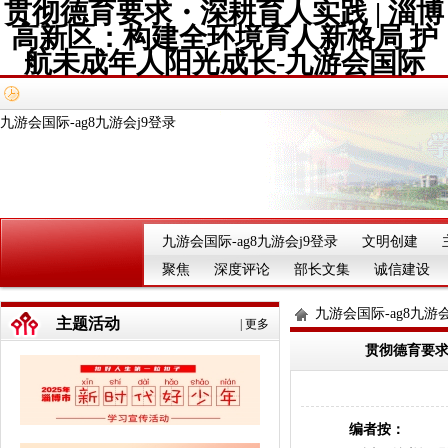
贯彻德育要求・深耕育人实践 | 淄博
高新区：构建全环境育人新格局 护
航未成年人阳光成长-九游会国际
九游会国际-ag8九游会j9登录
九游会国际-ag8九游会j9登录
文明创建
聚焦
深度评论
部长文集
诚信建设
九游会国际-ag8九游会
主题活动
|
更多
贯彻德育要求
编者按：