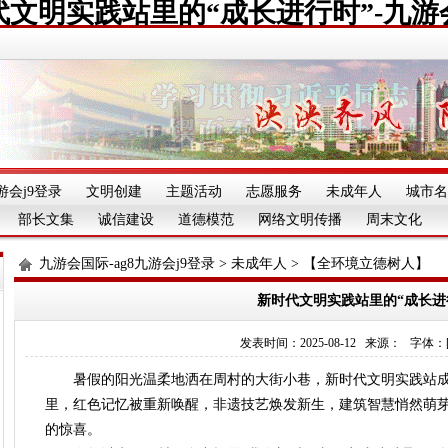
代文明实践站里的“成长进行时”-九游
游会j9登录
文明创建
主题活动
志愿服务
未成年人
城市名
部长文集
诚信建设
道德模范
网络文明传播
周末文化
九游会国际-ag8九游会j9登录
>
未成年人
>
【全环境立德树人】
新时代文明实践站里的“成长进
发表时间：2025-08-12 来源： 字体：[][][
暑假的阳光温柔地洒在周村的大街小巷，新时代文明实践站成了
里，红色记忆被重新唤醒，非遗技艺焕发新生，建筑智慧悄然萌芽..
的惊喜。