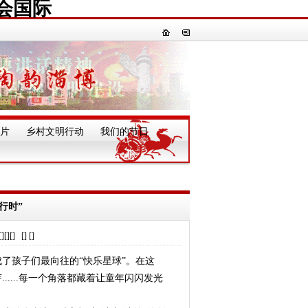
会国际
片
乡村文明行动
我们的节日
一
行时”
] [] []
孩子们最向往的“快乐星球”。在这
....每一个角落都藏着让童年闪闪发光