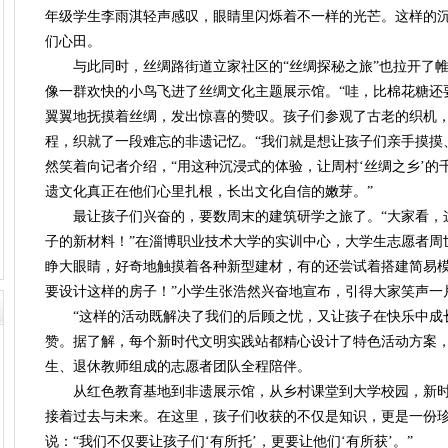
年级学生李雨淇轻声感叹，眼睛里闪烁着不一样的光芒。这样的
们心田。
与此同时，丝绸路街道立家社区的“丝绸探秘之旅”也拉开了帷
像一群欢快的小鸟飞进了丝绸文化主题展示馆。“哇，比棉花糖还
翼翼地抚摸着丝绸，发出惊喜的赞叹。孩子们参观了古老的织机
程，织就了一段难忘的非遗记忆。“我们就是想让孩子们亲手摸摸
然笑着向记者介绍，“用这种沉浸式的体验，让周村‘丝绸之乡’
遗文化真正在他们心里扎根，长出文化自信的嫩芽。”
最让孩子们兴奋的，要数周末的建筑研学之旅了。“大家看，
子的新材料！”在淄博职业技术大学的实训中心，大学生志愿者周
睁大眼睛，好奇地触摸着各种新型建材，有的还尝试着搭建简易模
要设计这样的房子！”小学生张浩然兴奋地宣布，引得大家笑声一
“这样的活动既解决了我们的后顾之忧，又让孩子在快乐中成长
赞。据了解，每个新时代文明实践站都精心设计了特色活动方案
生、退休教师组成的志愿者团队全程陪伴。
从红色教育基地到非遗展示馆，从乡村课堂到大学校园，新时
接着过去与未来。在这里，孩子们收获的不仅是知识，更是一份
说：“我们不仅要让孩子们‘有所托’，更要让他们‘有所获’。”