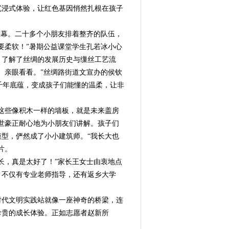
沉浸式体验，让红色基因悄然扎根在孩子
幕。二十多个小朋友排着整齐的队伍，
要柔软！”暑期公益课堂学生孔若冰小心
，了解了丝绸的发展历史与缫丝工艺流
、亲眼看看。”丝绸路街道文宣办的侯钦
的千年底蕴，变成孩子们能懂的温柔，让非
这些像积木一样的墙板，就是未来盖房
世豪正耐心地为小朋友们讲解。孩子们
型，俨然成了小小建筑师。“我长大也
片。
，真是太好了！”家长王女士由衷地点
，不仅有专业老师指导，还有返乡大学
代文明实践站就像一座神奇的桥梁，连
珍贵的成长体验。正如志愿者赵新所