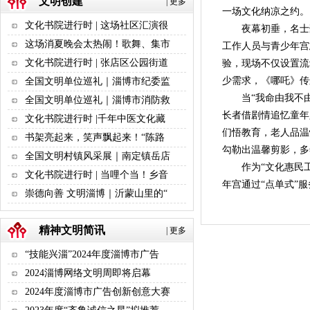
文明创建
|
更多
一场文化纳凉之约。
文化书院进行时 | 这场社区汇演很
夜幕初垂，名士豪
这场消夏晚会太热闹！歌舞、集市
工作人员与青少年宫
文化书院进行时 | 张店区公园街道
验，现场不仅设置流
少需求，《哪吒》传
全国文明单位巡礼｜淄博市纪委监
当“我命由我不由
全国文明单位巡礼｜淄博市消防救
长者借剧情追忆童年
文化书院进行时 |千年中医文化藏
们悟教育，老人品温
书架亮起来，笑声飘起来！“陈路
勾勒出温馨剪影，多
全国文明村镇风采展｜南定镇岳店
作为“文化惠民
文化书院进行时 | 当哩个当！乡音
年宫通过“点单式”
崇德向善 文明淄博｜沂蒙山里的“
精神文明简讯
|
更多
“技能兴淄”2024年度淄博市广告
2024淄博网络文明周即将启幕
2024年度淄博市广告创新创意大赛