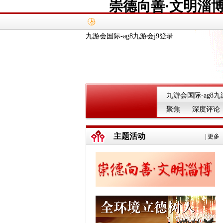
崇德向善·文明淄博
九游会国际-ag8九游会j9登录
九游会国际-ag8九
聚焦
深度评论
主题活动
|
更多