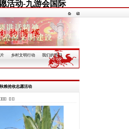
志愿活动-九游会国际
片
乡村文明行动
我们的节日
一
展秋粮抢收志愿活动
] [] []