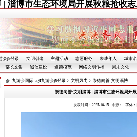
 | 淄博市生态环境局开展秋粮抢收
游会j9登录
文明创建
主题活动
志愿服务
未成年人
城市名
部长文集
诚信建设
道德模范
网络文明传播
周末文化
九游会国际-ag8九游会j9登录
>
文明风尚
>
崇德向善 文明淄博
崇德向善·文明淄博 | 淄博市生态环境局开
发表时间：2025-10-15 来源： 字体：[][][