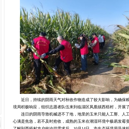
近日，持续的阴雨天气对秋收作物造成了较大影响，为确保粮
境局积极响应，组织志愿者队伍来到临淄区凤凰镇西梧村，开展
连日的阴雨导致机械进不了地，地里的玉米只能人工掰、人工
心满是焦急，若不及时抢收，成熟的玉米在潮湿环境中极易发霉
了解到西梧村农户的迫切需求后，10月14日，市生态环境局迅速