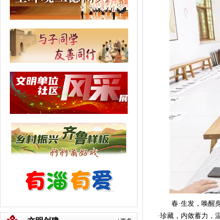
春·生发，唤醒身心
·珍藏，内敛蓄力，