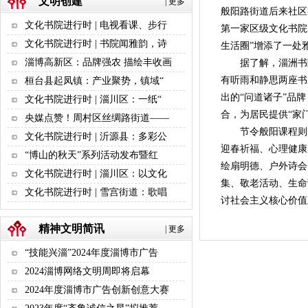
文明创建
|
更多
般阳路街道后来社区
文化书院进行时 | 电视看课、步行
第一家区级文化书院
文化书院进行时 | 书院闻雅韵，诗
生活圈”增添了一处
淄博高新区：品牌强农 描绘丰收画
据了解，淄洲书院以
有听雨和静思两座书
桓台县起凤镇：产业聚势，镇域“
出的“问道诸子”品
文化书院进行时 | 淄川区：一纸“
合，为居民提供“家
央媒点赞！周村区丝绸路街道——
节令般阳课程则
文化书院进行时 | 沂源县：多彩公
迎春祈福、心理健康
“博山的秋天”系列活动发布暨红
绘扇明德、户外诗会
文化书院进行时 | 淄川区：以文化
集、敬老活动、生命
文化书院进行时 | 雪宫街道：歌唱
讨社会主义核心价
精神文明简讯
|
更多
“技能兴淄”2024年度淄博市广告
2024淄博网络文明周即将启幕
2024年度淄博市广告创新创意大赛