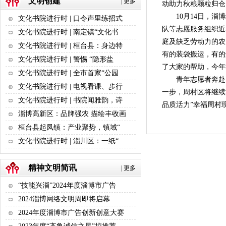
文明创建
|
更多
动助力秋粮颗粒归仓
10月14日，淄博
文化书院进行时 | 口令声里练招式
队等志愿服务组织近
文化书院进行时 | 南定镇“文化书
庭及缺乏劳动力的农
文化书院进行时 | 桓台县：身边特
有的装袋搬运，有的
文化书院进行时 | 警惕 “隐形盐
了大家的帮助，今年
文化书院进行时 | 全市首家“公园
青年志愿者奔赴
文化书院进行时 | 电视看课、步行
一步，周村区将继续
文化书院进行时 | 书院闻雅韵，诗
品质活力”幸福周村
淄博高新区：品牌强农 描绘丰收画
桓台县起凤镇：产业聚势，镇域“
文化书院进行时 | 淄川区：一纸“
精神文明简讯
|
更多
“技能兴淄”2024年度淄博市广告
2024淄博网络文明周即将启幕
2024年度淄博市广告创新创意大赛