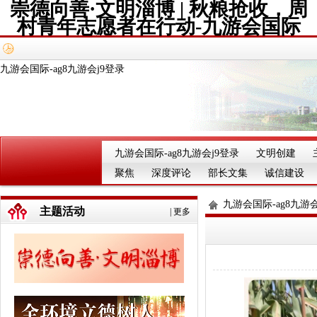
崇德向善·文明淄博 | 秋粮抢收，周
村青年志愿者在行动-九游会国际
九游会国际-ag8九游会j9登录
九游会国际-ag8九游会j9登录
文明创建
聚焦
深度评论
部长文集
诚信建设
九游会国际-ag8九游会
主题活动
|
更多