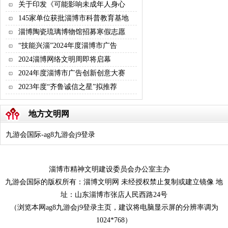
关于印发《可能影响未成年人身心
145家单位获批淄博市科普教育基地
淄博陶瓷琉璃博物馆招募寒假志愿
“技能兴淄”2024年度淄博市广告
2024淄博网络文明周即将启幕
2024年度淄博市广告创新创意大赛
2023年度“齐鲁诚信之星”拟推荐
地方文明网
九游会国际-ag8九游会j9登录
淄博市精神文明建设委员会办公室主办
九游会国际的版权所有：淄博文明网 未经授权禁止复制或建立镜像 地
址：山东淄博市张店人民西路24号
（浏览本网ag8九游会j9登录主页，建议将电脑显示屏的分辨率调为
1024*768）