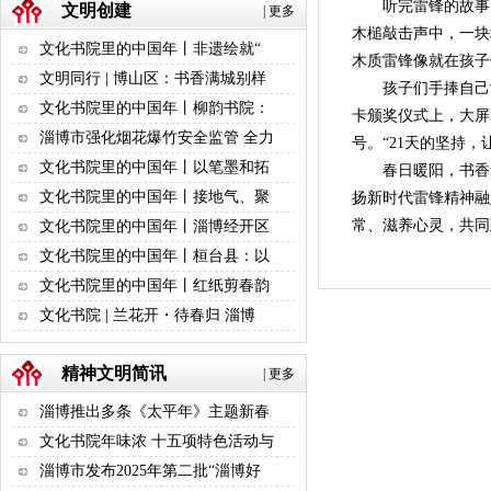
听完雷锋的故事，
文明创建
|
更多
木槌敲击声中，一块
文化书院里的中国年丨非遗绘就“
木质雷锋像就在孩子
文明同行 | 博山区：书香满城别样
孩子们手捧自己制作
文化书院里的中国年丨柳韵书院：
卡颁奖仪式上，大屏
淄博市强化烟花爆竹安全监管 全力
号。“21天的坚持
文化书院里的中国年丨以笔墨和拓
春日暖阳，书香
文化书院里的中国年丨接地气、聚
扬新时代雷锋精神融
常、滋养心灵，共
文化书院里的中国年丨淄博经开区
文化书院里的中国年丨桓台县：以
文化书院里的中国年丨红纸剪春韵
文化书院 | 兰花开・待春归 淄博
精神文明简讯
|
更多
淄博推出多条《太平年》主题新春
文化书院年味浓 十五项特色活动与
淄博市发布2025年第二批“淄博好