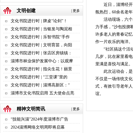
近日，淄博经开区
文明创建
|
更多
氛热烈，60余名老
活动现场，六个精心
文化书院进行时 | 牌桌“论剑”！
力手感，“沙包投掷
文化书院进行时 | 当银发与陶泥相
许多老人的青春记忆
文化书院进行时 | 乐智书院“手作
作一片欢乐的海洋。
文化书院进行时 | 文明育苗，向阳
“社区搞这个活动
文化书院进行时 | 张店区房镇镇：
几岁，比在家里看电
淄博市林业保护发展中心：以观摩
里满是喜悦与满足。
文化书院进行时 | 指尖生花！丽景
此次运动会，是
文化书院进行时 | “三堂课”里的
不仅是一场传统文化
文化书院进行时 | 淄博高新区：“
式，有效引导老年人
淄博市文化书院启用 五大使命点亮
谊。
精神文明简讯
|
更多
“技能兴淄”2024年度淄博市广告
2024淄博网络文明周即将启幕