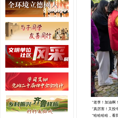
“老李！加油啊！
“真厉害！又投中
“哈哈哈哈，看我