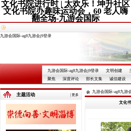
文化书院进行时 | 太欢乐！坤升社区
文化书院办趣味运动会，60 老人嗨
翻全场-九游会国际
九游会国际-ag8九游会j9登录
九游会国际-ag8九游会j9登录
文明创建
聚焦
深度评论
部长文集
诚信建设
九游会国际-ag8九游会
主题活动
|
更多
文化书