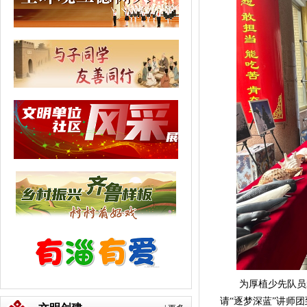
为厚植少先队员爱
请“逐梦深蓝”讲师