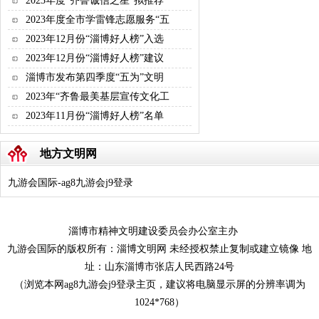
2023年度“齐鲁诚信之星”拟推荐
2023年度全市学雷锋志愿服务“五
2023年12月份“淄博好人榜”入选
2023年12月份“淄博好人榜”建议
淄博市发布第四季度“五为”文明
2023年“齐鲁最美基层宣传文化工
2023年11月份“淄博好人榜”名单
地方文明网
九游会国际-ag8九游会j9登录
淄博市精神文明建设委员会办公室主办
九游会国际的版权所有：淄博文明网 未经授权禁止复制或建立镜像 地
址：山东淄博市张店人民西路24号
（浏览本网ag8九游会j9登录主页，建议将电脑显示屏的分辨率调为
1024*768）