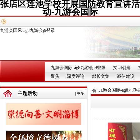
张店区莲池学校开展国防教育宣讲活
动-九游会国际
九游会国际-ag8九游会j9登录
九游会国际-ag8九游会j9登录
文明创建
聚焦
深度评论
部长文集
诚信建设
九游会国际-ag8九游会
主题活动
|
更多