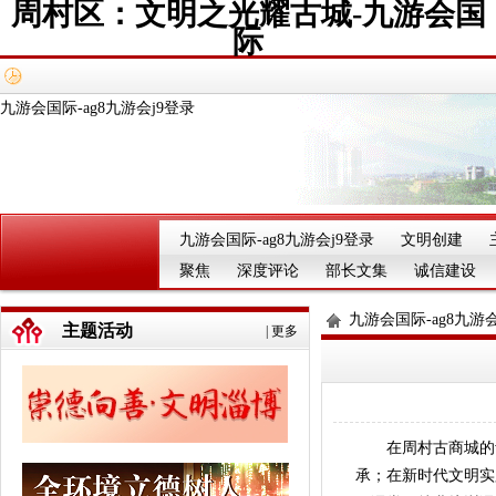
周村区：文明之光耀古城-九游会国
际
九游会国际-ag8九游会j9登录
九游会国际-ag8九游会j9登录
文明创建
聚焦
深度评论
部长文集
诚信建设
九游会国际-ag8九游会
主题活动
|
更多
在周村古商城的青砖
承；在新时代文明实