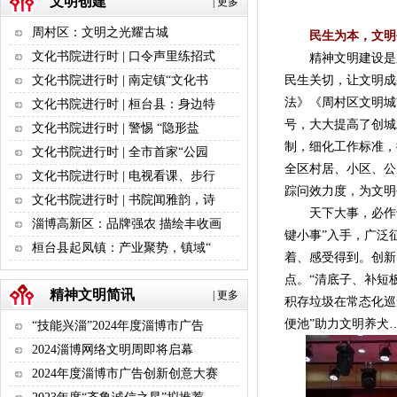
文明创建
|
更多
周村区：文明之光耀古城
民生为本，文明
文化书院进行时 | 口令声里练招式
精神文明建设是久
民生关切，让文明成
文化书院进行时 | 南定镇“文化书
法》《周村区文明城
文化书院进行时 | 桓台县：身边特
号，大大提高了创城
文化书院进行时 | 警惕 “隐形盐
制，细化工作标准，
文化书院进行时 | 全市首家“公园
全区村居、小区、公
文化书院进行时 | 电视看课、步行
踪问效力度，为文明
文化书院进行时 | 书院闻雅韵，诗
天下大事，必作于细
淄博高新区：品牌强农 描绘丰收画
键小事”入手，广泛
桓台县起凤镇：产业聚势，镇域“
着、感受得到。创新
点。“清底子、补短
精神文明简讯
|
更多
积存垃圾在常态化巡
便池”助力文明养犬
“技能兴淄”2024年度淄博市广告
2024淄博网络文明周即将启幕
2024年度淄博市广告创新创意大赛