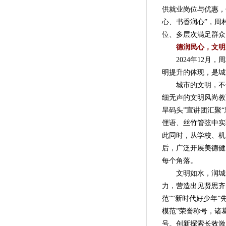
供就业岗位与优惠，
心、书香润心”，周
位、多层次满足群众
德润民心，文明
2024年12月，
明提升的体现，是城
城市的文明，不仅体
细无声的文明风尚教
旱码头”宣讲团汇聚
俚语、丝竹管弦中实
此同时，从学校、机
后，广泛开展美德健
每个角落。
文明如水，润城无
力，营造出见贤思齐
范”“新时代好少年
模范”荣誉称号，诸
号。创新探索长效激