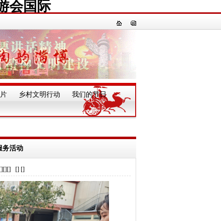
游会国际
片
乡村文明行动
我们的节日
一
服务活动
] [] []