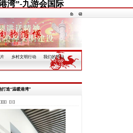
港湾”-九游会国际
片
乡村文明行动
我们的节日
一
她打造“温暖港湾”
] [] []