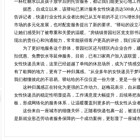
一杯红糖水以及孩子放学后的托管服务，都让我们能更安心地工作
据悉，自成立以来，该驿站已累计服务女性快递员达500余人
告诉记者，快递行业女性从业者比例已从五年前的不足15%增长到
市场的多元化发展，也对配套服务提出了新的要求。“驿站的设立
让她们感受到了被尊重和关爱的温暖。”房镇镇誉园社区党支部书
现出的责任心和沟通能力，常常能获得客户更高的评价，我们应
为了更好地服务这个群体，誉园社区还与辖区内企业合作，建立
扣优惠、免费饮水等延伸服务。目前，已有23家商户加入该联盟
女性快递员来说，这里已经超越了单纯的休息场所，成为了情感交
有了歇脚的地方，更有了一种归属感。”从业多年的女快递员于梦
我们都懂彼此的不容易。驿站给的不仅仅是一份方便，更是一份‘被看
这种归属感正在转化为更强的工作动力。赵梅花表示，自从暖
女性快递员的稳定性明显提高，工作满意度大幅提升，后续将把
板，形成网络化的服务体系，让温暖覆盖到更多的一线女性从业
这份来自一座城市的细微关怀，正随着快递包裹一起，被送
是新就业形态劳动者服务保障的一个成功案例，更彰显了一座城