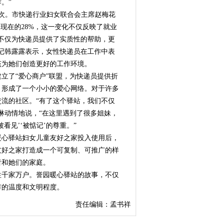
。”
次。市快递行业妇女联合会主席赵梅花
现在的28%，这一变化不仅反映了就业
不仅为快递员提供了实质性的帮助，更
记韩露露表示，女性快递员在工作中表
该为她们创造更好的工作环境。
了“爱心商户”联盟，为快递员提供折
，形成了一个小小的爱心网络。对于许多
流的社区。“有了这个驿站，我们不仅
琳动情地说，“在这里遇到了很多姐妹，
见’‘被惦记’的尊重。”
心驿站妇女儿童友好之家投入使用后，
友好之家打造成一个可复制、可推广的样
者和她们的家庭。
往千家万户。誉园暖心驿站的故事，不仅
市的温度和文明程度。
责任编辑：孟书祥