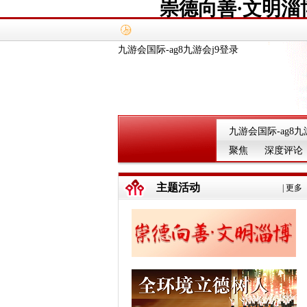
崇德向善·文明淄
九游会国际-ag8九游会j9登录
九游会国际-ag8九
聚焦
深度评论
主题活动
|
更多