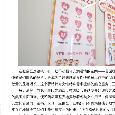
在张店区房镇镇，有一处不起眼却充满温情的空间——誉园暖
快递员们歇脚的场所，更成为了越来越多女性快递员工作中的“温
数量的显著增长，这个驿站针对女性特殊需求提供的贴心服务，
每天清晨，当第一缕阳光洒落，誉园暖心驿站便开始迎接奔波
的氛围扑面而来。便民药箱里整齐地摆放着各类女性用品，保温
儿童托管区内，图书、玩具一应俱全，让妈妈们不再为接孩子放学
实在在地解决了我们工作中最实际的困难。”正在驿站休息的女快