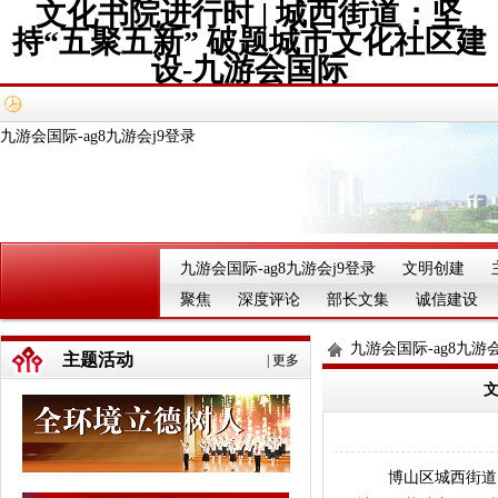
文化书院进行时 | 城西街道：坚
持“五聚五新” 破题城市文化社区建
设-九游会国际
九游会国际-ag8九游会j9登录
九游会国际-ag8九游会j9登录
文明创建
聚焦
深度评论
部长文集
诚信建设
九游会国际-ag8九游会
主题活动
|
更多
文
博山区城西街道以