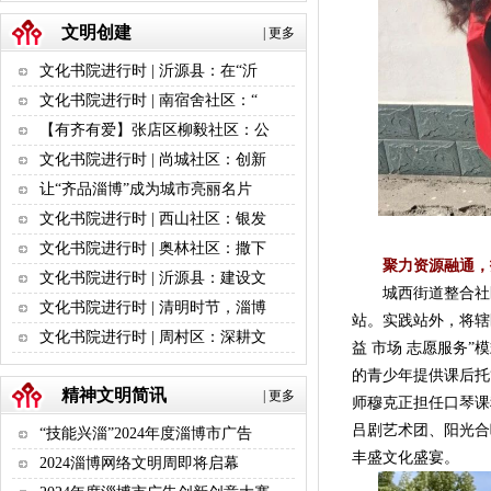
文明创建
|
更多
文化书院进行时 | 沂源县：在“沂
文化书院进行时 | 南宿舍社区：“
【有齐有爱】张店区柳毅社区：公
文化书院进行时 | 尚城社区：创新
让“齐品淄博”成为城市亮丽名片
文化书院进行时 | 西山社区：银发
文化书院进行时 | 奥林社区：撒下
聚力资源融通，
文化书院进行时 | 沂源县：建设文
城西街道整合社区
文化书院进行时 | 清明时节，淄博
站。实践站外，将辖
文化书院进行时 | 周村区：深耕文
益 市场 志愿服务
的青少年提供课后托
精神文明简讯
|
更多
师穆克正担任口琴课
吕剧艺术团、阳光合
“技能兴淄”2024年度淄博市广告
丰盛文化盛宴。
2024淄博网络文明周即将启幕