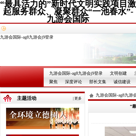
“最具活力的”新时代文明实践项目激
起服务群众、凝聚群众“一池春水”-
九游会国际
九游会国际-ag8九游会j9登录
九游会国际-ag8九游会j9登录
文明创建
聚焦
深度评论
部长文集
诚信建设
九游会国际-ag8九游会
主题活动
|
更多
“