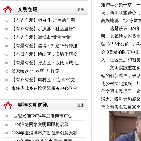
难户等齐聚一堂，一
文明创建
|
更多
场，商圈联盟爱心商
【有齐有爱】桓台县：“美德信用
高兴地说，“大家聚
这是获评2024年
【有齐有爱】沂源县：社区里赶“
照。实践站专管员李
【有齐有爱】淄博市“黄河大集”
贴“邻里小公约”，
【有景有爱】淄博：打造15分钟服
会j9登录的队伍中
【有景有爱】博山区：旧墙华丽变
人，社区更加和谐美
【有景有爱】张店区：以德润城 让
文明实践重在实践。
傅家镇这个“冬至”别样暖
站的创新精神，鼓励
【有齐有爱】周村区：“新时代文
进乡村文化振兴、加
市住房城乡建设保障服务中心联合
代文明实践项目。这
活力、吸引力和凝聚
精神文明简讯
|
更多
代文明实践项目30
“技能兴淄”2024年度淄博市广告
2024淄博网络文明周即将启幕
2024年度淄博市广告创新创意大赛