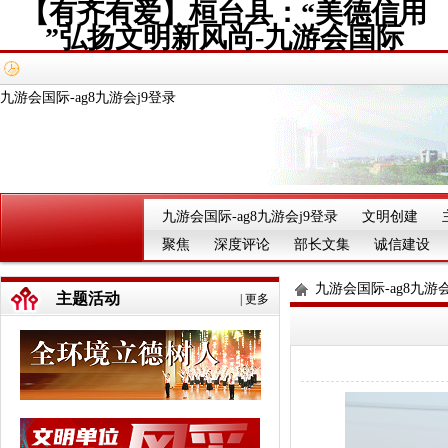
【有齐有爱】桓台县：“美德信用
”弘扬文明新风尚-九游会国际
九游会国际-ag8九游会j9登录
九游会国际-ag8九游会j9登录
文明创建
聚焦
深度评论
部长文集
诚信建设
九游会国际-ag8九游会
主题活动
|
更多