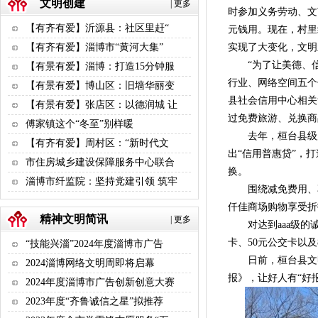
文明创建
|
更多
时参加义务劳动、文
【有齐有爱】沂源县：社区里赶“
元钱用。现在，村里
【有齐有爱】淄博市“黄河大集”
实现了大变化，文明
“为了让美德、信
【有景有爱】淄博：打造15分钟服
行业、网络空间五个
【有景有爱】博山区：旧墙华丽变
县社会信用中心相关
【有景有爱】张店区：以德润城 让
过免费旅游、兑换商
傅家镇这个“冬至”别样暖
去年，桓台县级层
【有齐有爱】周村区：“新时代文
出“信用普惠贷”，
市住房城乡建设保障服务中心联合
换。
淄博市纤监院：坚持党建引领 筑牢
围绕减免费用、享受
仟佳商场购物享受折
精神文明简讯
|
更多
对达到aaa级的诚
卡、50元公交卡以
“技能兴淄”2024年度淄博市广告
日前，桓台县文明办
2024淄博网络文明周即将启幕
报》，让好人有“好报
2024年度淄博市广告创新创意大赛
2023年度“齐鲁诚信之星”拟推荐