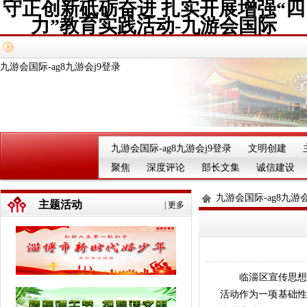
守正创新砥砺奋进 扎实开展增强“四
力”教育实践活动-九游会国际
九游会国际-ag8九游会j9登录
九游会国际-ag8九游会j9登录
文明创建
聚焦
深度评论
部长文集
诚信建设
九游会国际-ag8九游会
主题活动
|
更多
临淄区宣传思想文
活动作为一项基础性