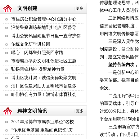
传思想理论思维，科
文明创建
|
更多
体中心工作人员进行
二是网络舆情应对处
市住房公积金管理中心张店分中心
信息登记管理制度，
淄博警察训练基地到挂包社区督导
用网络文明传播志愿
博山公安风里雨里节日里一直守护你
三是深入贯彻党的
传统文化研学进校园
制度建设，健全防控
暖心！闪烁警灯照亮回家路
判，建立完善风险评
市委编办举办文明礼仪进社区主题
坚持苦练内功，在
弘扬雷锋精神 凝聚精神力量
一是创新中心组学
博山区统计局：诚信美德凝聚文明
委宣传部。截至目前
淄川区住建局助力文明城市创建多
余次。
咱们协会有力量！淄博市体育社会
二是用好“学习强国
的重要载体，引导广
精神文明简讯
|
更多
达9500分以上，
平台采用稿件150
2021年淄博市市属事业单位“名校
三是创新宣讲方式
“传承红色基因 重温红色记忆”庆
读”活动，自6月3
公示